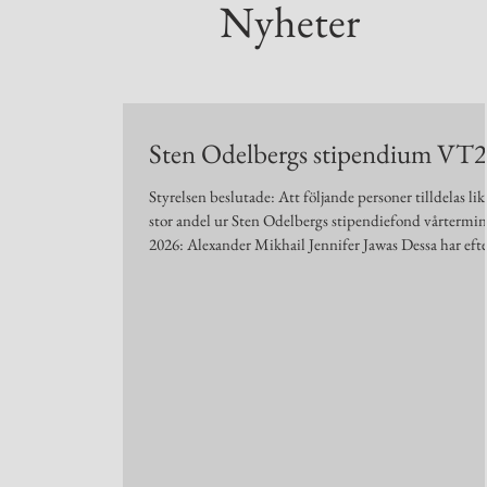
Nyheter
Sten Odelbergs stipendium VT
Styrelsen beslutade: Att följande personer tilldelas lik
stor andel ur Sten Odelbergs stipendiefond vårtermi
2026: Alexander Mikhail Jennifer Jawas Dessa har eft
en genomgång av samtliga ansökningar ansetts vara m
välmotiverade, varför de uppfyller kraven för att mot
Sten Odelbergstipendiet. För att undvika eventuellt j
eller vinklad bedömning har processen skett på följan
sätt. Samtliga ansökningar anonymiserades av Vice
Skattmästare; där indikationer på vem