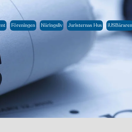
ent
Föreningen
Näringsliv
Juristernas Hus
iUSBärare