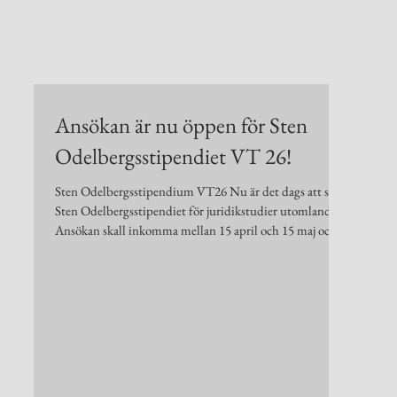
26
Ansökan är nu öppen för Sten
Odelbergsstipendiet VT 26!
a
nen
Sten Odelbergsstipendium VT26 Nu är det dags att söka
er
Sten Odelbergsstipendiet för juridikstudier utomlands!
est
Ansökan skall inkomma mellan 15 april och 15 maj och
ta
skall innehålla personuppgifter, minst två skriftliga intyg
äv
från kamrater vilka intygar att sökanden är en god
de
kamrat, motivering till varför sökanden skall komma i
fråga vid utdelningen, utbildningsort och en kort
presentation av själva utbildningen alt.
antagningsbesked. Anslag om vilka stipendiaterna är kan
även