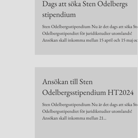
Dags att söka Sten Odelbergs
stipendium
Sten Odelbergsstipendium Nu är det dags att söka St
Odelbergsstipendiet för juridikstudier utomlands!
Ansökan skall inkomma mellan 15 april och 15 maj o
skall innehålla personuppgifter, minst två skriftliga i
från kamrater vilka intygar att sökanden är en god
kamrat, motivering till varför sökanden skall komma i
fråga vid utdelningen, utbildningsort och en kort
presentation av själva utbildningen alt.
Ansökan till Sten
antagningsbesked. Anslag om vilka stipendiaterna är kan
även komm
Odelbergsstipendium HT2024
Sten Odelbergsstipendium Nu är det dags att söka St
Odelbergsstipendiet för juridikstudier utomlands!
Ansökan skall inkomma mellan 21...