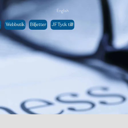
English
n
Webbutik
Biljetter
JF Tyck till!