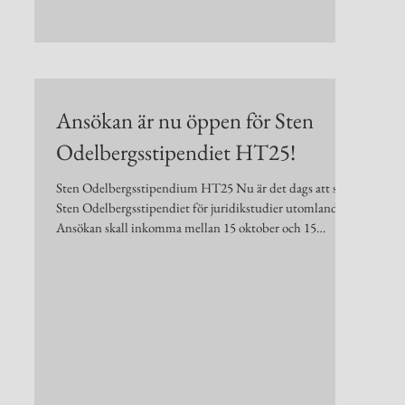
Ansökan är nu öppen för Sten
Odelbergsstipendiet HT25!
26
Sten Odelbergsstipendium HT25 Nu är det dags att söka
Sten Odelbergsstipendiet för juridikstudier utomlands!
r i
Ansökan skall inkomma mellan 15 oktober och 15
en
november och skall innehålla personuppgifter, minst två
en
skriftliga intyg från kamrater vilka intygar att sökanden
är en god kamrat, motivering till varför sökanden skall
komma i fråga vid utdelningen, utbildningsort och en
mer
kort presentation av själva utbildningen alt.
antagningsbesked. Anslag om vilka stipendiaterna är k
glig