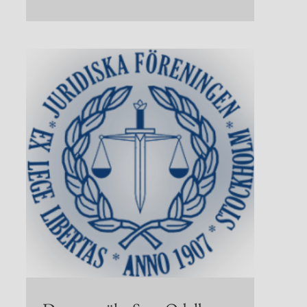
en
ch
ntyg
en