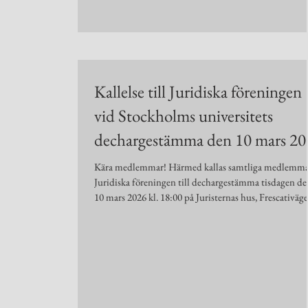
Kallelse till Juridiska föreningen
vid Stockholms universitets
dechargestämma den 10 mars 20
Kära medlemmar! Härmed kallas samtliga medlemma
Juridiska föreningen till dechargestämma tisdagen d
10 mars 2026 kl. 18:00 på Juristernas hus, Frescativäg
16. För att delta i stämman måste man vara medlem i
Juridiska föreningen vid Stockholms universitet, ta
därför med dig giltig legitimation. På stämman kom
bland annat årets budget samt föreningens policys
behandlas. Förslag till föredragningslista finns tillgän
på föreningens hemsida: www.jurstud.com/s