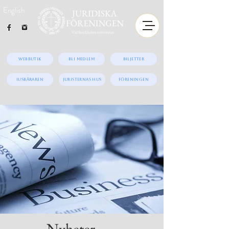
English
Webbutik
Bli medlem
Biljetter
iUSBäraren
Juristernas hus
Föreningen
Nyheter