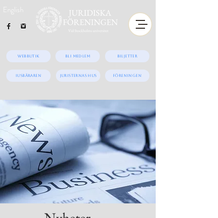
English
Webbutik
Bli medlem
Biljetter
iUSBäraren
Juristernas hus
Föreningen
Nyheter