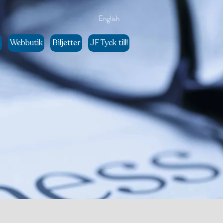
English
n
Webbutik
Biljetter
JF Tyck till!