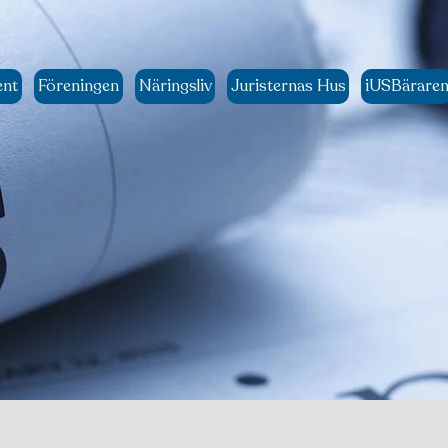
ent
Föreningen
Näringsliv
Juristernas Hus
iUSBärare