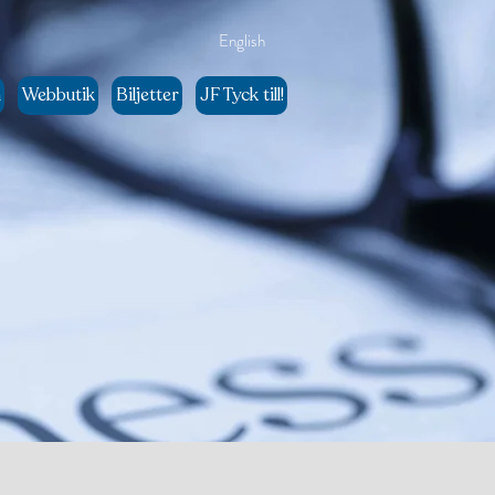
English
n
Webbutik
Biljetter
JF Tyck till!