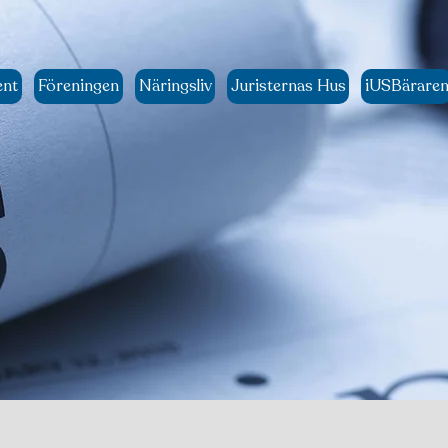
ent
Föreningen
Näringsliv
Juristernas Hus
iUSBärare