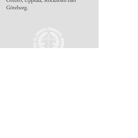
Göteborg.
Juridiska Föreningen
vid Stockholms Universitet.
Frescativägen 16, 114 18 Stockholm
Org.nummer: 802008-9614
Kontakt