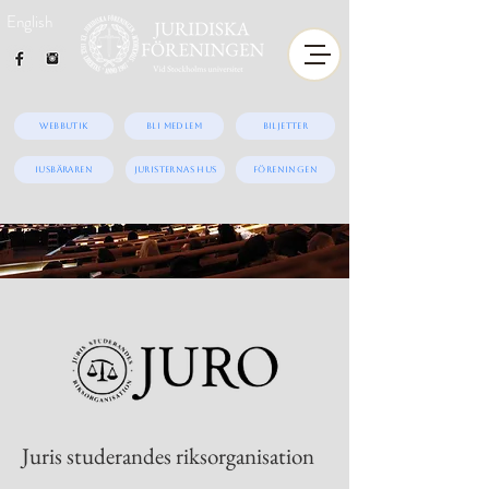
English
Webbutik
Bli medlem
Biljetter
iUSBäraren
Juristernas hus
Föreningen
Juris studerandes riksorganisation