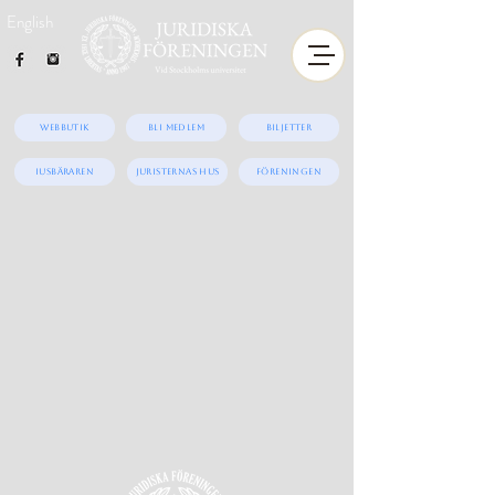
English
Webbutik
Bli medlem
Biljetter
iUSBäraren
Juristernas hus
Föreningen