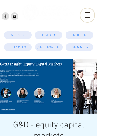
English
Webbutik
Bli medlem
Biljetter
iUSBäraren
Juristernas hus
Föreningen
G&D - equity capital