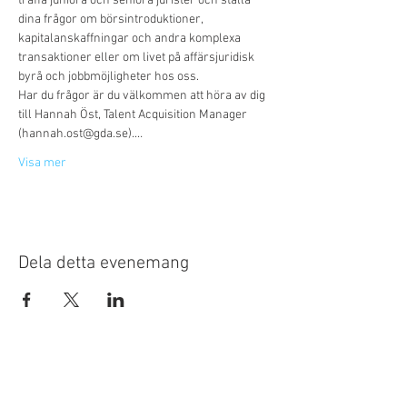
träffa juniora och seniora jurister och ställa 
dina frågor om börsintroduktioner, 
kapitalanskaffningar och andra komplexa 
transaktioner eller om livet på affärsjuridisk 
byrå och jobbmöjligheter hos oss.
Har du frågor är du välkommen att höra av dig 
till Hannah Öst, Talent Acquisition Manager 
(hannah.ost@gda.se).…
Visa mer
Dela detta evenemang