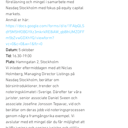
föreläsning och mingel i samarbete med 
Nasdaq Stockholm med fokus på equity capital 
markets.
Anmäl er här:
https://docs.google.com/forms/d/e/1FAIpQLS
dY5M5HfOBGYXz3mkrkRE8iAW_qb8IhUMZDFF
m5bZvwGDXhYQ/viewform?
vc=0&c=0&w=1&flr=0
Datum: 
Tid:
Plats:
 Hamngatan 2, Stockholm
Vi inleder eftermiddagen med att Niclas 
Holmberg, Managing Director Listings på 
Nasdaq Stockholm, berättar om 
börsintroduktioner, trender och 
noteringsklimatet i Sverige. Därefter tar våra 
jurister, senior associate Daniel Sveen och 
associate Josefine Jonsson Tepavac, vid och 
berättar om deras jobb vid noteringsprocessen 
genom några framgångsrika exempel. Vi 
avslutar med ett mingel där du får möjlighet att 