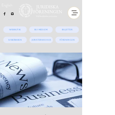
English
Webbutik
Bli medlem
Biljetter
iUSBäraren
Juristernas hus
Föreningen