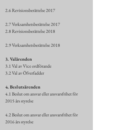
2.6 Revisionsberättelse 2017
2.7 Verksamhetsberättelse 2017
2.8 Revisionsberättelse 2018
2.9 Verksamhetsberättelse 2018
3. Valärenden
3.1 Val av Vice ordförande
3.2 Val av Öfverfadder
4. Beslutsärenden
4.1 Beslut om ansvar eller ansvarsfrihet för 
2015 års styrelse
4.2 Beslut om ansvar eller ansvarsfrihet för 
2016 års styrelse