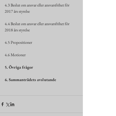
4.3 Beslut om ansvar eller ansvarsfrihet för 
2017 års styrelse
4.4 Beslut om ansvar eller ansvarsfrihet för 
2018 års styrelse
4.5 Propositioner
4.6 Motioner
5. Övriga frågor
6. Sammanträdets avslutande