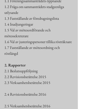
1.1 Föreningssammanträdets öppnande
1.2 Fråga om sammanträdets stadgeenliga 
utlysande
1.3 Fastställande av föredragningslista
1.4 Inadjungeringar
1.5 Val av mötesordförande och 
mötessekreterare
1.6 Val av justeringspersoner tillika rösträknare
1.7 Fastställande av mötesordning och 
röstlängd
2. Rapporter
2.1 Beslutsuppföljning
2.2 Revisionsberättelse 2015
2.3 Verksamhetsberättelse 2015
2.4 Revisionsberättelse 2016
2.5 Verksamhetsberättelse 2016