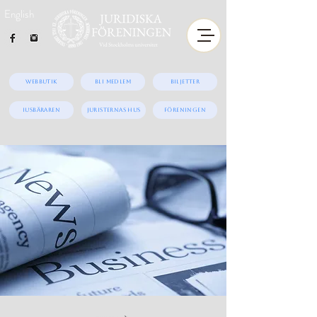
English
Webbutik
Bli medlem
Biljetter
iUSBäraren
Juristernas hus
Föreningen