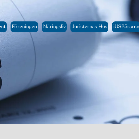
ent
Föreningen
Näringsliv
Juristernas Hus
iUSBärare