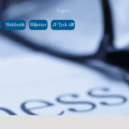
English
n
Webbutik
Biljetter
JF Tyck till!