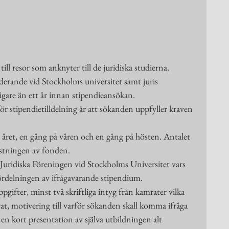
till resor som anknyter till de juridiska studierna.
derande vid Stockholms universitet samt juris 
digare än ett år innan stipendieansökan.
ör stipendietilldelning är att sökanden uppfyller kraven 
 året, en gång på våren och en gång på hösten. Antalet 
astningen av fonden.
ll Juridiska Föreningen vid Stockholms Universitet vars 
fördelningen av ifrågavarande stipendium.
gifter, minst två skriftliga intyg från kamrater vilka 
t, motivering till varför sökanden skall komma ifråga 
en kort presentation av själva utbildningen alt 