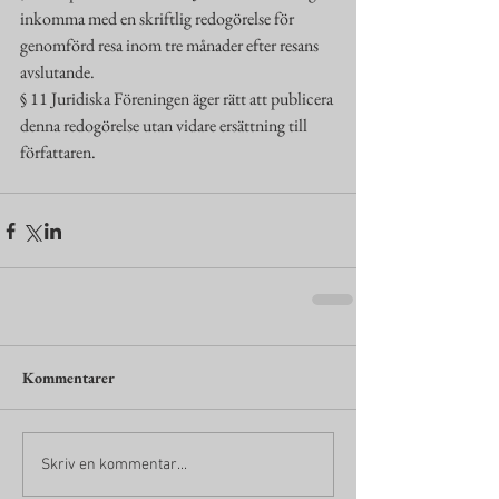
inkomma med en skriftlig redogörelse för 
genomförd resa inom tre månader efter resans 
avslutande.
§ 11 Juridiska Föreningen äger rätt att publicera 
denna redogörelse utan vidare ersättning till 
författaren.
Kommentarer
Skriv en kommentar...