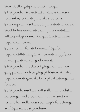
Sten Odelbergstipendiumets stadgar
§ 1 Stipendiet är avsett att användas till resor 
som anknyter till de juridiska studierna.
§ 2 Kompetenta sökande är juris studerande vid 
Stockholms universitet samt juris kandidater 
vilka ej avlagt examen tidigare än ett år innan 
stipendieansökan.
§ 3 Kriterium för att komma ifråga för 
stipendietilldelning är att sökanden uppfyller 
kraven på att vara en god kamrat.
§ 4 Stipendiet utdelas två gånger om året, en 
gång på våren och en gång på hösten. Antalet 
stipendiemottagare ska bero på avkastningen av 
fonden.
§ 5 Stipendieansökan skall ställas till Juridiska 
Föreningen vid Stockholms Universitet vars 
styrelse behandlar dessa och avgör fördelningen 
av ifrågavarande stipendium.