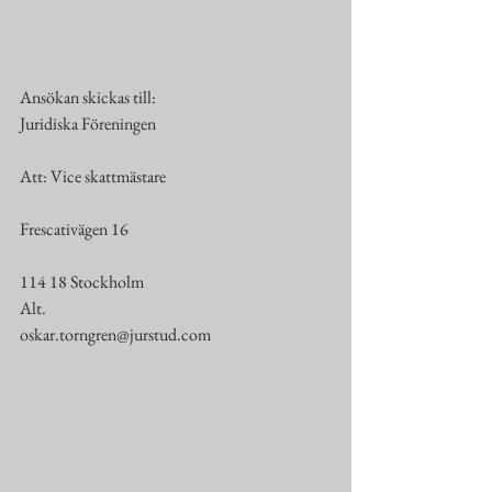
Ansökan skickas till:
Juridiska Föreningen
Att: Vice skattmästare
Frescativägen 16
114 18 Stockholm
Alt.
oskar.torngren@jurstud.com