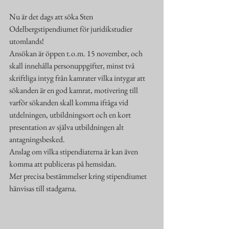
Nu är det dags att söka Sten 
Odelbergstipendiumet för juridikstudier 
utomlands!
Ansökan är öppen t.o.m. 15 november, och 
skall innehålla personuppgifter, minst två 
skriftliga intyg från kamrater vilka intygar att 
sökanden är en god kamrat, motivering till 
varför sökanden skall komma ifråga vid 
utdelningen, utbildningsort och en kort 
presentation av själva utbildningen alt 
antagningsbesked.
Anslag om vilka stipendiaterna är kan även 
komma att publiceras på hemsidan.
Mer precisa bestämmelser kring stipendiumet 
hänvisas till stadgarna.