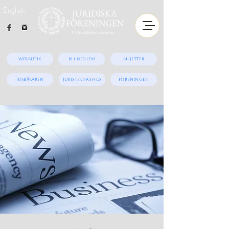
English
Webbutik
Bli medlem
Biljetter
iUSBäraren
Juristernas hus
Föreningen