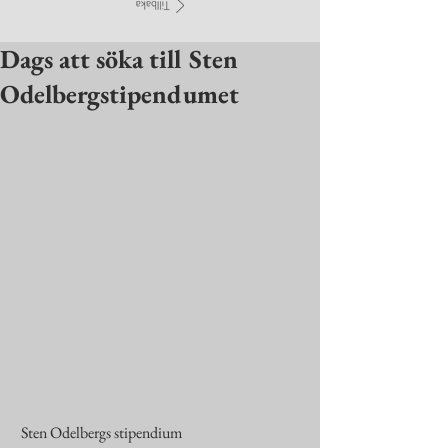
Dags att söka till Sten
Odelbergstipendumet
 Sten Odelbergs stipendium