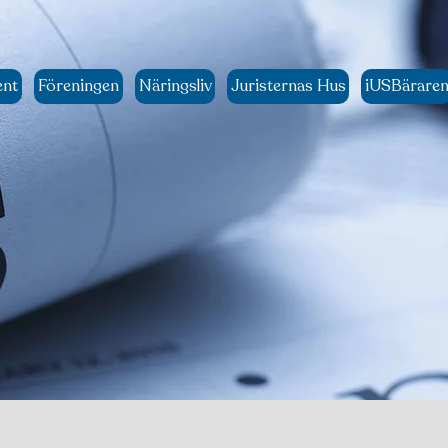
ent
Föreningen
Näringsliv
Juristernas Hus
iUSBärare