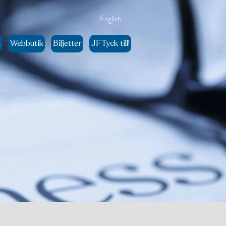
English
n
Webbutik
Biljetter
JF Tyck till!