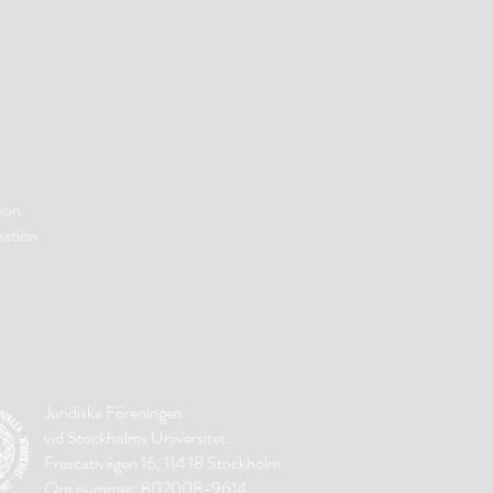
ion
mation
Juridiska Föreningen
vid Stockholms Universitet.
Frescativägen 16, 114 18 Stockholm
Org.nummer: 802008-9614