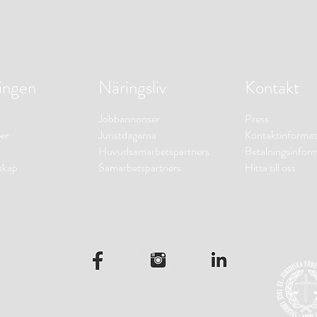
ingen
Näringsliv
Kontakt
Jobbannonser
Press
er
Juristdagarna
Kontaktinformat
Huvudsamarbetspartners
Betalningsinfor
skap
Samarbetspartners
Hitta till oss